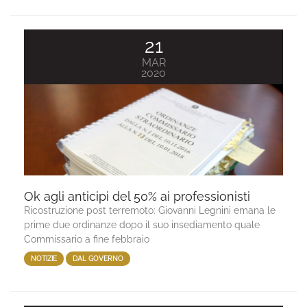
21
MAR
2020
Ok agli anticipi del 50% ai professionisti
Ricostruzione post terremoto: Giovanni Legnini emana le
prime due ordinanze dopo il suo insediamento quale
Commissario a fine febbraio
NOTIZIE
DAL GOVERNO