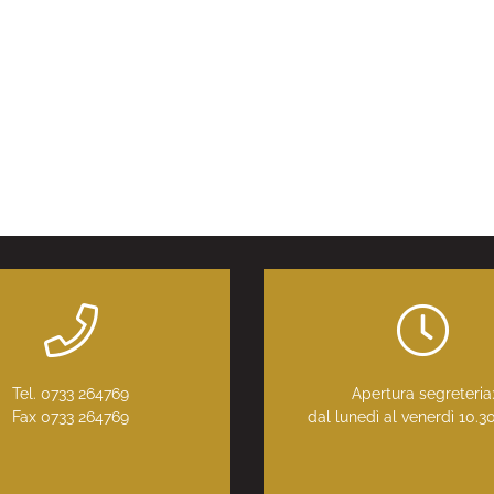
Tel. 0733 264769
Apertura segreteria
Fax 0733 264769
dal lunedì al venerdì 10.3