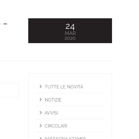
 –
24
MAR
2020
TUTTE LE NOVITÀ
NOTIZIE
AVVISI
CIRCOLARI