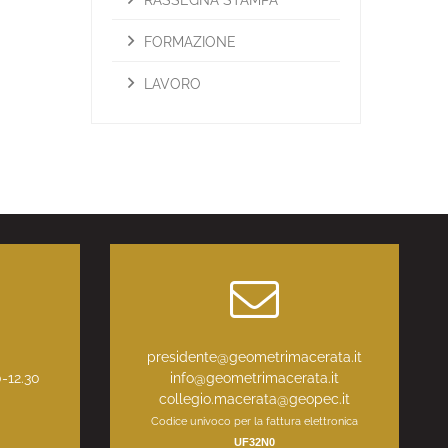
RASSEGNA STAMPA
FORMAZIONE
LAVORO
:
presidente@geometrimacerata.it
0-12.30
info@geometrimacerata.it
collegio.macerata@geopec.it
Codice univoco per la fattura elettronica
UF32N0