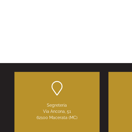
Segreteria
Via Ancona, 51
62100 Macerata (MC)