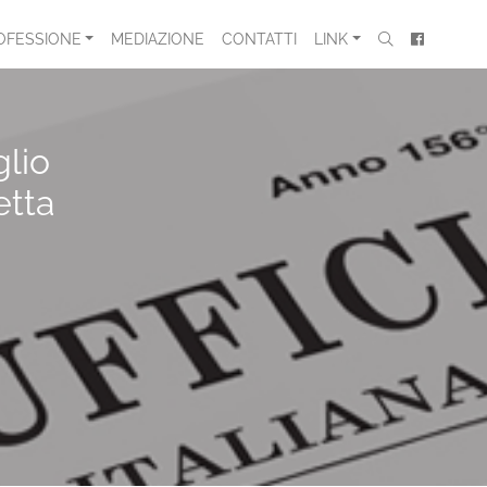
OFESSIONE
MEDIAZIONE
CONTATTI
LINK
glio
etta