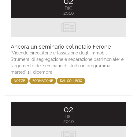
02
DIC
2010
Ancora un seminario col notaio Ferone
“Vicende circolatorie e tassazione degli immobili.
Strumenti di segregazione e separazione patrimoniale” è
l’argomento del seminario di studio in programma
martedì 14 dicembre
NOTIZIE
FORMAZIONE
DAL COLLEGIO
02
DIC
2010