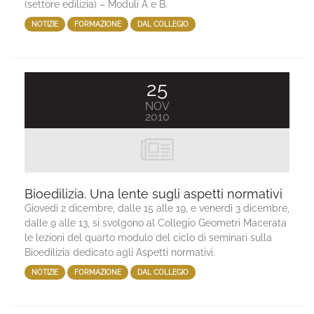
(settore edilizia) – Moduli A e B.
NOTIZIE
FORMAZIONE
DAL COLLEGIO
25
NOV
2010
Bioedilizia. Una lente sugli aspetti normativi
Giovedì 2 dicembre, dalle 15 alle 19, e venerdì 3 dicembre,
dalle 9 alle 13, si svolgono al Collegio Geometri Macerata
le lezioni del quarto modulo del ciclo di seminari sulla
Bioedilizia dedicato agli Aspetti normativi.
NOTIZIE
FORMAZIONE
DAL COLLEGIO