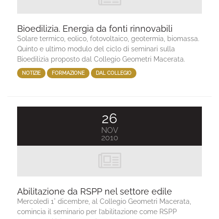
Bioedilizia. Energia da fonti rinnovabili
Solare termico, eolico, fotovoltaico, geotermia, biomassa.
Quinto e ultimo modulo del ciclo di seminari sulla
Bioedilizia proposto dal Collegio Geometri Macerata.
NOTIZIE
FORMAZIONE
DAL COLLEGIO
26
NOV
2010
Abilitazione da RSPP nel settore edile
Mercoledì 1° dicembre, al Collegio Geometri Macerata,
comincia il seminario per l’abilitazione come RSPP