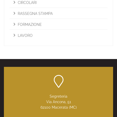
CIRCOLARI
RASSEGNA STAMPA
FORMAZIONE
LAVORO
Segreteria
Via Ancona, 51
62100 Macerata (MC)