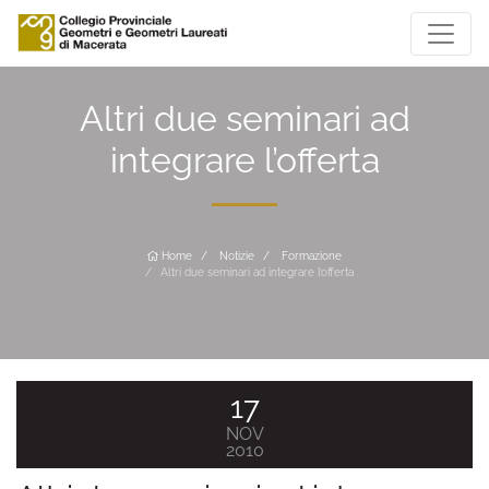
Altri due seminari ad
integrare l’offerta
Home
Notizie
Formazione
Altri due seminari ad integrare l’offerta
17
NOV
2010