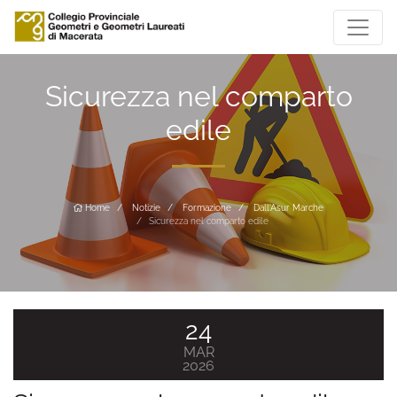
Sicurezza nel comparto
edile
Home
Notizie
Formazione
Dall'Asur Marche
Sicurezza nel comparto edile
24
MAR
2026