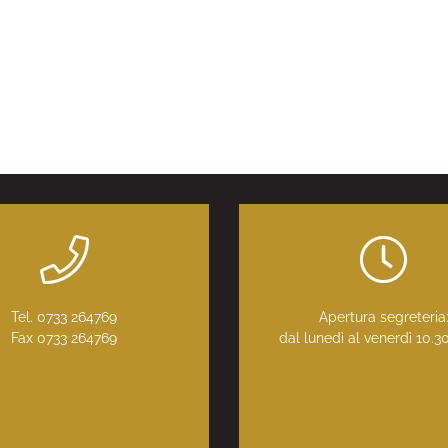
Tel. 0733 264769
Apertura segreteria
Fax 0733 264769
dal lunedì al venerdì 10.3