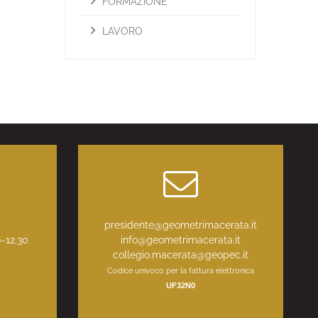
FORMAZIONE
LAVORO
:
presidente@geometrimacerata.it
0-12.30
info@geometrimacerata.it
collegio.macerata@geopec.it
Codice univoco per la fattura elettronica
UF32N0