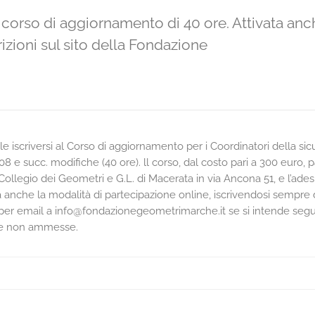
 corso di aggiornamento di 40 ore. Attivata anc
izioni sul sito della Fondazione
le iscriversi al Corso di aggiornamento per i Coordinatori della sic
 e succ. modifiche (40 ore). ll corso, dal costo pari a 300 euro, pa
Collegio dei Geometri e G.L. di Macerata in via Ancona 51, e l’ade
ta anche la modalità di partecipazione online, iscrivendosi sempre d
 email a info@fondazionegeometrimarche.it se si intende segui
nze non ammesse.