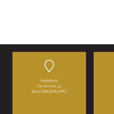
Segreteria
Via Ancona, 51
62100 Macerata (MC)