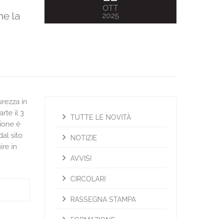
OTT
he la
2025
urezza in
rte il 3
TUTTE LE NOVITÀ
sione è
al sito
NOTIZIE
re in
AVVISI
CIRCOLARI
RASSEGNA STAMPA