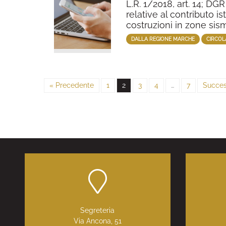
L.R. 1/2018, art. 14; D
relative al contributo is
costruzioni in zone sis
DALLA REGIONE MARCHE
CIRCOL
« Precedente
1
2
3
4
…
7
Succes
Segreteria
Via Ancona, 51