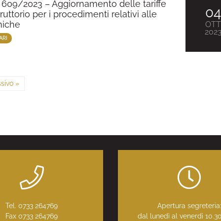
GR 609/2023 – Aggiornamento delle tariffe
0
truttorio per i procedimenti relativi alle
miche
OT
202
ARI
sivo »
Tel. 0733 264769
Apertura segreteria
Fax 0733 264769
dal lunedì al venerdì 10.3