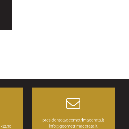
4
T
3
:
presidente@geometrimacerata.it
0-12.30
info@geometrimacerata.it