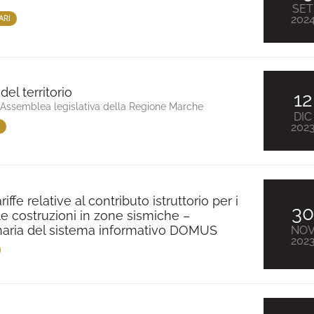
SET
202
ARI
el territorio
12
’Assemblea legislativa della Regione Marche
DIC
202
ffe relative al contributo istruttorio per i
3
le costruzioni in zone sismiche –
naria del sistema informativo DOMUS
NO
202