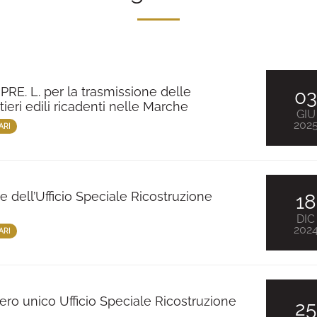
RE. L. per la trasmissione delle
0
tieri edili ricadenti nelle Marche
GIU
202
ARI
 dell’Ufficio Speciale Ricostruzione
18
DIC
202
ARI
ro unico Ufficio Speciale Ricostruzione
25